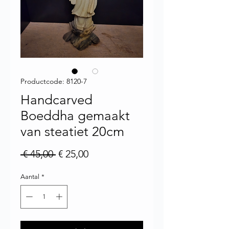
Productcode: 8120-7
Handcarved
Boeddha gemaakt
van steatiet 20cm
Normale prijs
Verkoopprijs
 € 45,00 
€ 25,00
Aantal
*