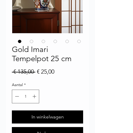
Gold Imari
Tempelpot 25 cm
Normale prijs
Verkoopprijs
 € 135,00 
€ 25,00
Aantal
*
In winkelwagen