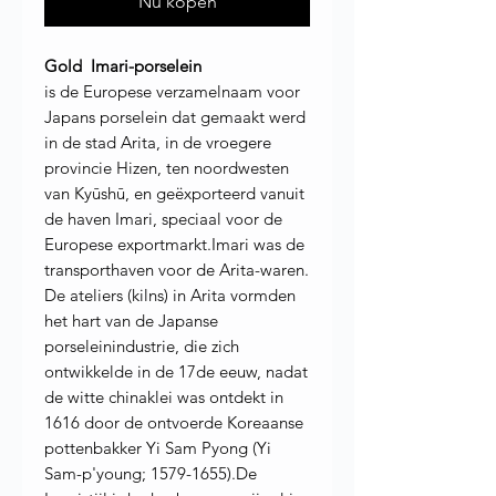
Nu kopen
Gold Imari-porselein
is de Europese verzamelnaam voor
Japans porselein dat gemaakt werd
in de stad Arita, in de vroegere
provincie Hizen, ten noordwesten
van Kyūshū, en geëxporteerd vanuit
de haven Imari, speciaal voor de
Europese exportmarkt.Imari was de
transporthaven voor de Arita-waren.
De ateliers (kilns) in Arita vormden
het hart van de Japanse
porseleinindustrie, die zich
ontwikkelde in de 17de eeuw, nadat
de witte chinaklei was ontdekt in
1616 door de ontvoerde Koreaanse
pottenbakker Yi Sam Pyong (Yi
Sam-p'young; 1579-1655).De