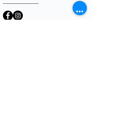
heb je een vraag of opmerking?
Voornaam
E-mail
*
Telefoon
uw vraag