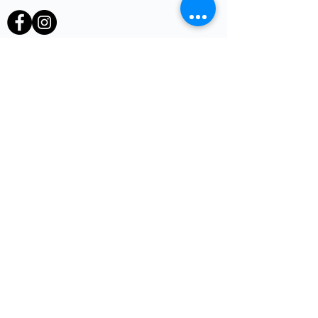
heb je een vraag of opmerking?
Voornaam
E-mail
*
Telefoon
uw vraag