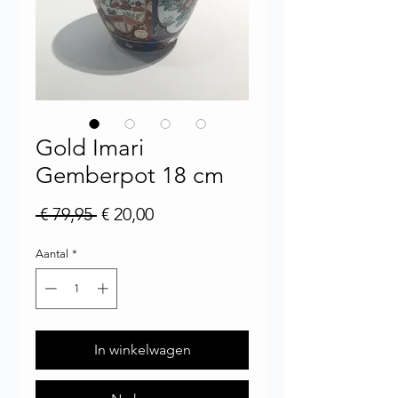
Gold Imari
Gemberpot 18 cm
Normale prijs
Verkoopprijs
 € 79,95 
€ 20,00
Aantal
*
In winkelwagen