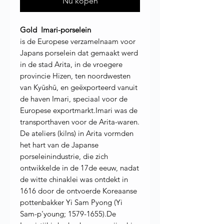
Nu kopen
Gold Imari-porselein
is de Europese verzamelnaam voor
Japans porselein dat gemaakt werd
in de stad Arita, in de vroegere
provincie Hizen, ten noordwesten
van Kyūshū, en geëxporteerd vanuit
de haven Imari, speciaal voor de
Europese exportmarkt.Imari was de
transporthaven voor de Arita-waren.
De ateliers (kilns) in Arita vormden
het hart van de Japanse
porseleinindustrie, die zich
ontwikkelde in de 17de eeuw, nadat
de witte chinaklei was ontdekt in
1616 door de ontvoerde Koreaanse
pottenbakker Yi Sam Pyong (Yi
Sam-p'young; 1579-1655).De