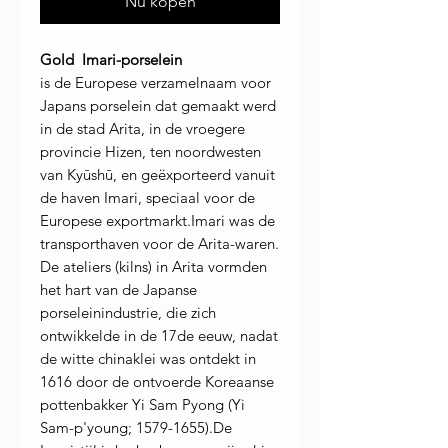
Nu kopen
Gold Imari-porselein
is de Europese verzamelnaam voor
Japans porselein dat gemaakt werd
in de stad Arita, in de vroegere
provincie Hizen, ten noordwesten
van Kyūshū, en geëxporteerd vanuit
de haven Imari, speciaal voor de
Europese exportmarkt.Imari was de
transporthaven voor de Arita-waren.
De ateliers (kilns) in Arita vormden
het hart van de Japanse
porseleinindustrie, die zich
ontwikkelde in de 17de eeuw, nadat
de witte chinaklei was ontdekt in
1616 door de ontvoerde Koreaanse
pottenbakker Yi Sam Pyong (Yi
Sam-p'young; 1579-1655).De