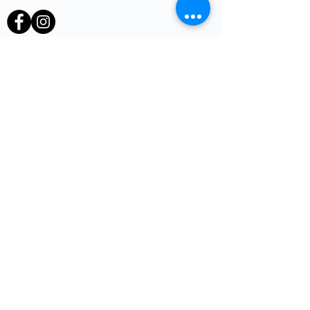
heb je een vraag of opmerking?
Voornaam
E-mail
*
Telefoon
uw vraag