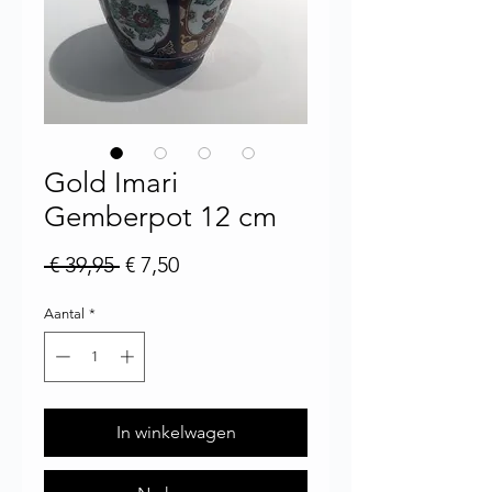
Gold Imari
Gemberpot 12 cm
Normale prijs
Verkoopprijs
 € 39,95 
€ 7,50
Aantal
*
In winkelwagen