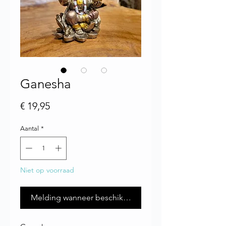
Ganesha
Prijs
€ 19,95
Aantal
*
Niet op voorraad
Melding wanneer beschikbaar