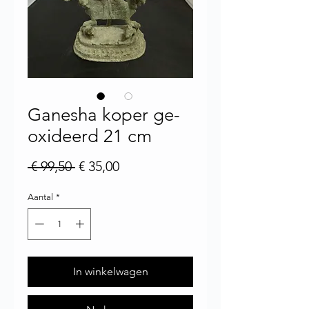
Ganesha koper ge-
oxideerd 21 cm
Normale prijs
Verkoopprijs
 € 99,50 
€ 35,00
Aantal
*
In winkelwagen