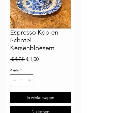
Espresso Kop en
Schotel
Kersenbloesem
Normale prijs
Verkoopprijs
 € 4,95 
€ 1,00
Aantal
*
In winkelwagen
Nu kopen