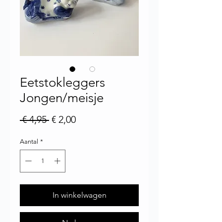
Eetstokleggers
Jongen/meisje
Normale prijs
Verkoopprijs
 € 4,95 
€ 2,00
Aantal
*
In winkelwagen