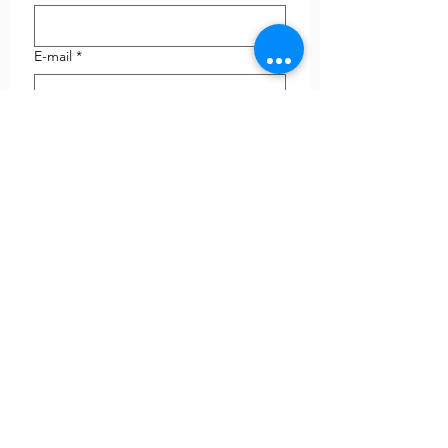
E-mail
*
Telefoon
uw vraag
Verzenden
© Copyright