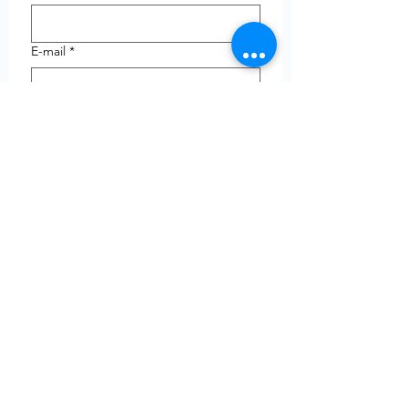
E-mail
*
Telefoon
uw vraag
Verzenden
© Copyright