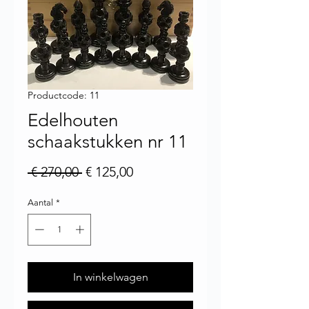
Productcode: 11
Edelhouten
schaakstukken nr 11
Normale prijs
Verkoopprijs
 € 270,00 
€ 125,00
Aantal
*
In winkelwagen