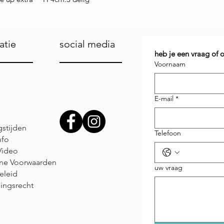
atie
social media
heb je een vraag of
Voornaam
E-mail
*
stijden
Telefoon
nfo
Video
ne Voorwaarden
uw vraag
eleid
ingsrecht