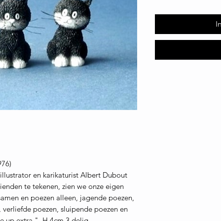
I
976)
lustrator en karikaturist Albert Dubout
rienden te tekenen, zien we onze eigen
 samen en poezen alleen, jagende poezen,
 verliefde poezen, sluipende poezen en
e up extra " H 4cm.3 delig