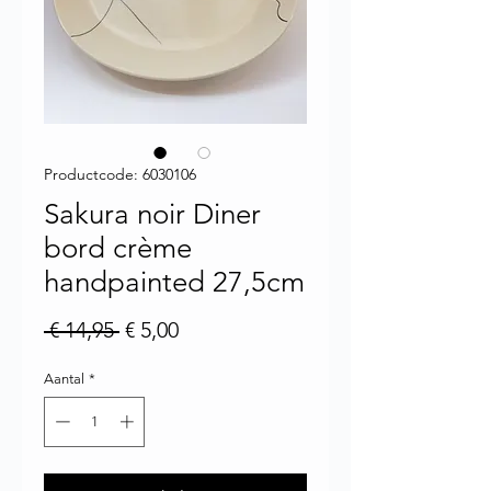
Productcode: 6030106
Sakura noir Diner
bord crème
handpainted 27,5cm
Normale prijs
Verkoopprijs
 € 14,95 
€ 5,00
Aantal
*