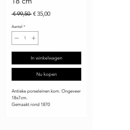
18 cm
Normale prijs
Verkoopprijs
 € 99,50 
€ 35,00
Aantal
*
In winkelwagen
Nu kopen
Antieke porseleinen kom. Ongeveer
18x7cm.
Gemaakt rond 1870