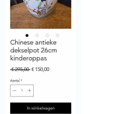
Chinese antieke
dekselpot 26cm
kinderoppas
Normale prijs
Verkoopprijs
 € 295,00 
€ 150,00
Aantal
*
In winkelwagen