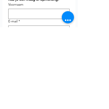
Voornaam
E-mail
*
Telefoon
uw vraag
Verzenden