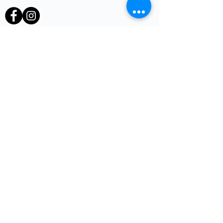
heb je een vraag of opmerking?
Voornaam
E-mail
*
Telefoon
uw vraag