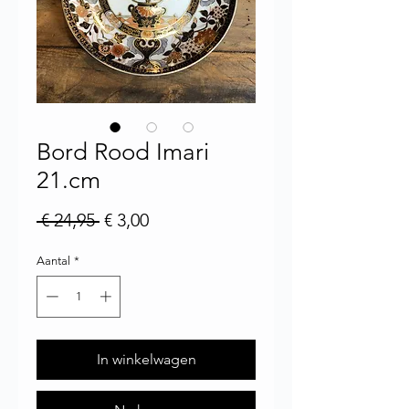
Bord Rood Imari
21.cm
Normale prijs
Verkoopprijs
 € 24,95 
€ 3,00
Aantal
*
In winkelwagen