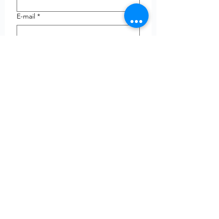
E-mail
*
Telefoon
uw vraag
Verzenden
© Copyright