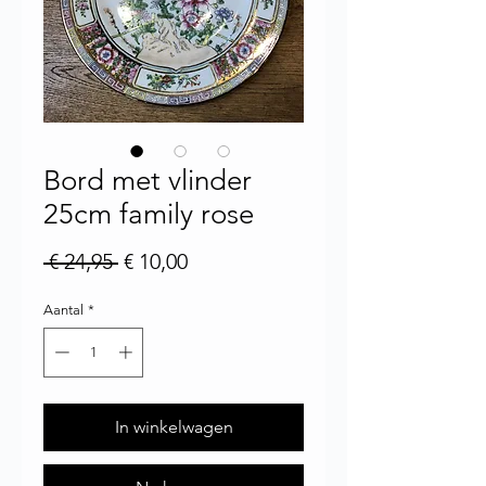
Bord met vlinder
25cm family rose
Normale prijs
Verkoopprijs
 € 24,95 
€ 10,00
Aantal
*
In winkelwagen