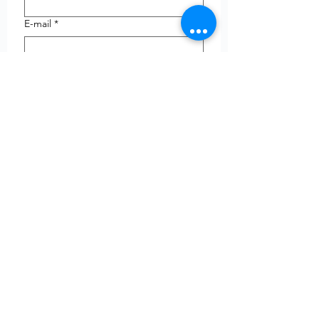
E-mail
*
Telefoon
uw vraag
Verzenden
© Copyright