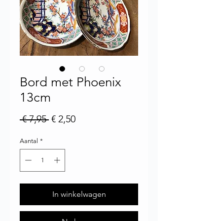
Bord met Phoenix
13cm
Normale prijs
Verkoopprijs
 € 7,95 
€ 2,50
Aantal
*
In winkelwagen