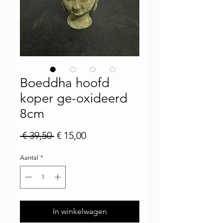
Boeddha hoofd
koper ge-oxideerd
8cm
Normale prijs
Verkoopprijs
 € 39,50 
€ 15,00
Aantal
*
In winkelwagen