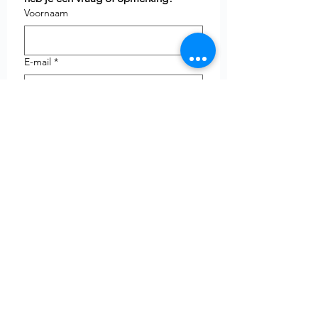
Voornaam
E-mail
*
Telefoon
uw vraag
Verzenden