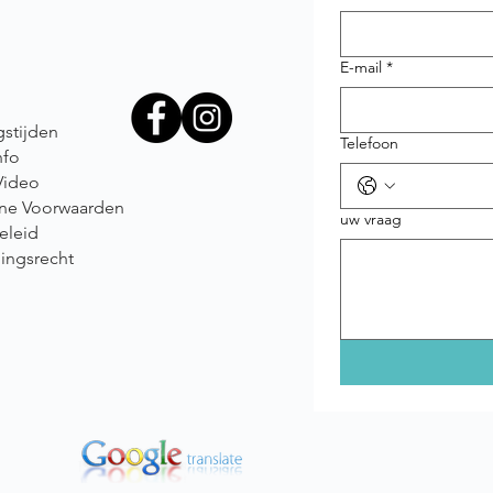
E-mail
*
stijden
Telefoon
nfo
Video
ne Voorwaarden
uw vraag
eleid
ingsrecht