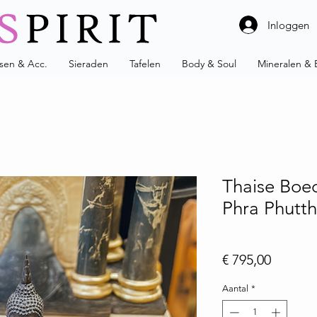
Inloggen
ssen & Acc.
Sieraden
Tafelen
Body & Soul
Mineralen & 
Thaise Boe
Phra Phutt
Prijs
€ 795,00
Aantal
*