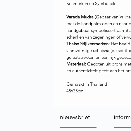
Kenmerken en Symboliek
Varada Mudra
(Gebaar van Vrijgev
met de handpalm open en naar bov
handgebaar symboliseert barmhar
schenken van zegeningen of verv
Thaise Stijlkenmerken:
Het beeld 
vlamvormige ushnisha (de spiritu
gelaatstrekken en een rijk gedeco
Materiaal:
Gegoten uit brons met 
en authenticiteit geeft aan het o
Gemaakt in Thailand
45x35cm.
nieuwsbrief
inform