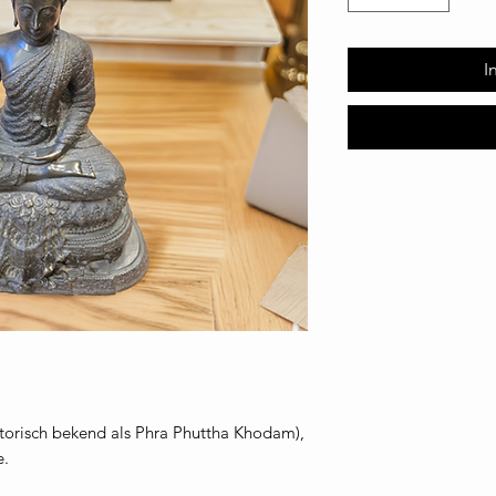
I
torisch bekend als Phra Phuttha Khodam),
e.