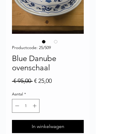
Productcode: 25/509
Blue Danube
ovenschaal
Normale prijs
Verkoopprijs
 € 95,00 
€ 25,00
Aantal
*
In winkelwagen