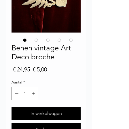
Benen vintage Art
Deco broche
Normale prijs
Verkoopprijs
 € 24,95 
€ 5,00
Aantal
*
In winkelwagen