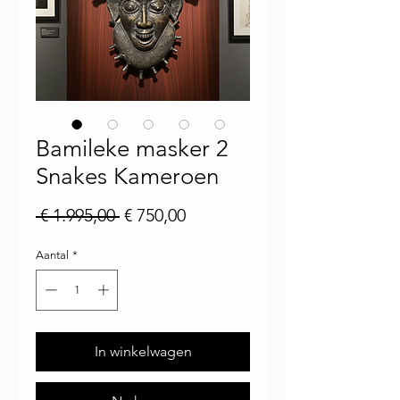
Bamileke masker 2
Snakes Kameroen
Normale prijs
Verkoopprijs
 € 1.995,00 
€ 750,00
Aantal
*
In winkelwagen