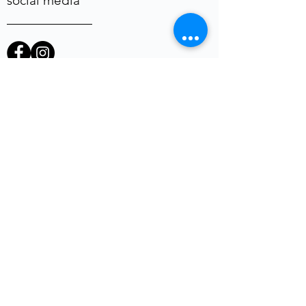
social media
heb je een vraag of opmerking?
Voornaam
E-mail
*
Telefoon
uw vraag