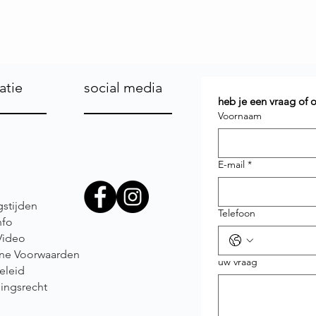
atie
social media
heb je een vraag of
Voornaam
E-mail
*
stijden
Telefoon
nfo
Video
ne Voorwaarden
uw vraag
eleid
ingsrecht