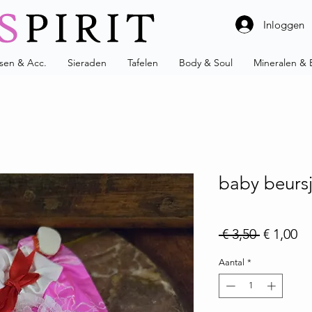
Inloggen
ssen & Acc.
Sieraden
Tafelen
Body & Soul
Mineralen & 
baby beursj
Normale 
Ve
 € 3,50 
€ 1,00
Aantal
*