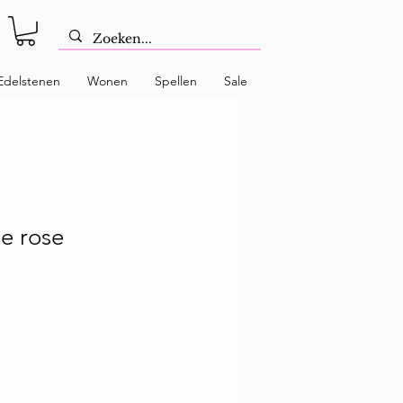
Edelstenen
Wonen
Spellen
Sale
e rose
prijs
rkoopprijs